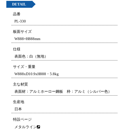
DETAIL
品番
PL-330
板面サイズ
W888×H888mm
仕様
表面色：白（無地）
サイズ・重量
W888xD10.9xH888・5.8kg
主な材質
表面材：アルミホーロー鋼板 枠：アルミ（シルバー色）
生産地
日本
特設ページ
メタルライン