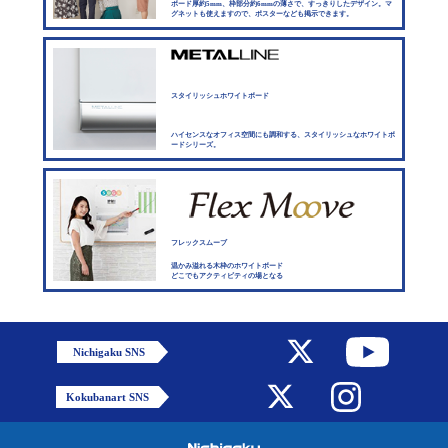
ボード厚約5mm、枠部分約6mmの薄さで、すっきりしたデザイン。マ
グネットも使えますので、ポスターなども掲示できます。
スタイリッシュホワイトボード
ハイセンスなオフィス空間にも調和する、スタイリッシュなホワイトボ
ードシリーズ。
フレックスムーブ
温かみ溢れる木枠のホワイトボード
どこでもアクティビティの場となる
Nichigaku SNS
Kokubanart SNS